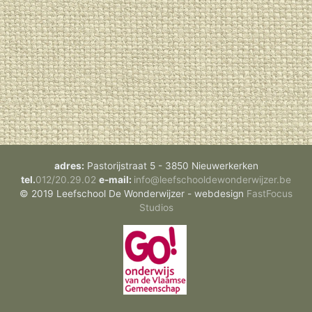
adres:
Pastorijstraat 5 - 3850 Nieuwerkerken
tel.
012/20.29.02
e-mail:
eb.rezjiwrednowedloohcsfeel@ofni
© 2019 Leefschool De Wonderwijzer - webdesign
FastFocus
Studios