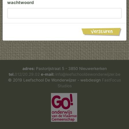
wachtwoord
Versturen
adres:
Pastorijstraat 5 - 3850 Nieuwerkerken
tel.
012/20.29.02
e-mail:
eb.rezjiwrednowedloohcsfeel@ofni
© 2019 Leefschool De Wonderwijzer - webdesign
FastFocus
Studios